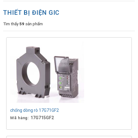
THIẾT BỊ ĐIỆN GIC
Tìm thấy
59
sản phẩm
chống dòng rò 17G71GF2
17G715GF2
Mã hàng: