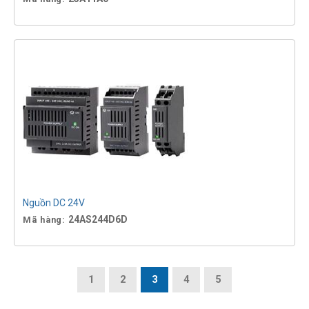
Nguồn DC 24V
24AS244D6D
Mã hàng:
1
2
3
4
5