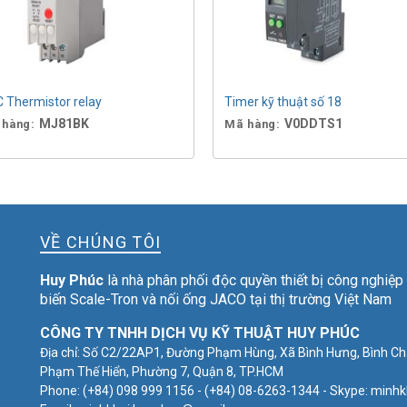
 Thermistor relay
Timer kỹ thuật số 18
MJ81BK
V0DDTS1
 hàng:
Mã hàng:
VỀ CHÚNG TÔI
Huy Phúc
là nhà phân phối độc quyền thiết bị công nghiệ
biến Scale-Tron và nối ống JACO tại thị trường Việt Nam
CÔNG TY TNHH DỊCH VỤ KỸ THUẬT HUY PHÚC
Địa chỉ: Số C2/22AP1, Đường Phạm Hùng, Xã Bình Hưng, Bình Ch
Phạm Thế Hiển, Phường 7, Quận 8, TP.HCM
Phone: (+84) 098 999 1156 - (+84) 08-6263-1344 - Skype: minh