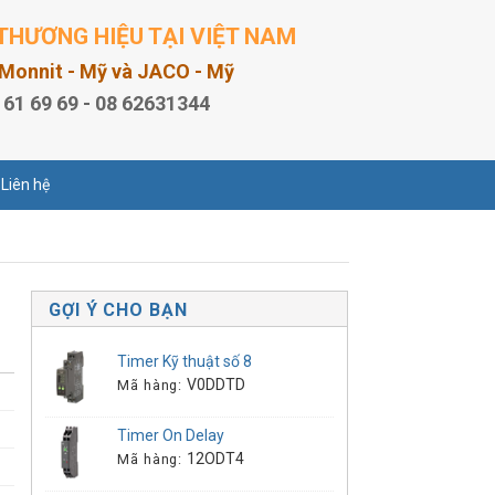
THƯƠNG HIỆU TẠI VIỆT NAM
, Monnit - Mỹ và JACO - Mỹ
 61 69 69 - 08 62631344
Liên hệ
GỢI Ý CHO BẠN
Timer Kỹ thuật số 8
V0DDTD
Mã hàng:
Timer On Delay
12ODT4
Mã hàng: