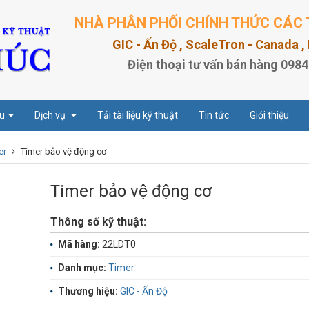
NHÀ PHÂN PHỐI CHÍNH THỨC CÁC 
GIC - Ấn Độ , ScaleTron - Canada 
Điện thoại tư vấn bán hàng 0984
u
Dịch vụ
Tải tài liệu kỹ thuật
Tin tức
Giới thiệu
er
Timer bảo vệ động cơ
Timer bảo vệ động cơ
Thông số kỹ thuật:
Mã hàng:
22LDT0
Danh mục:
Timer
Thương hiệu:
GIC - Ấn Độ